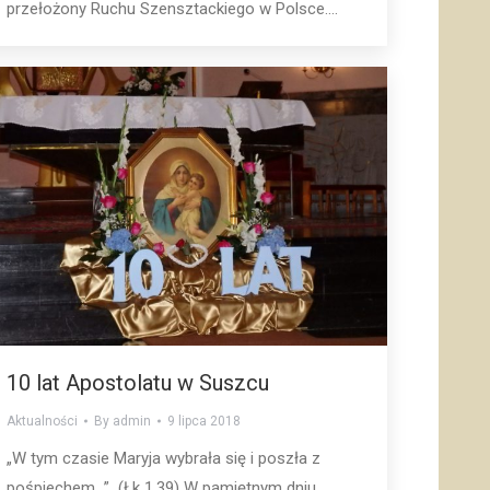
przełożony Ruchu Szensztackiego w Polsce.…
10 lat Apostolatu w Suszcu
Aktualności
By
admin
9 lipca 2018
„W tym czasie Maryja wybrała się i poszła z
pośpiechem…” (Łk 1,39) W pamiętnym dniu,