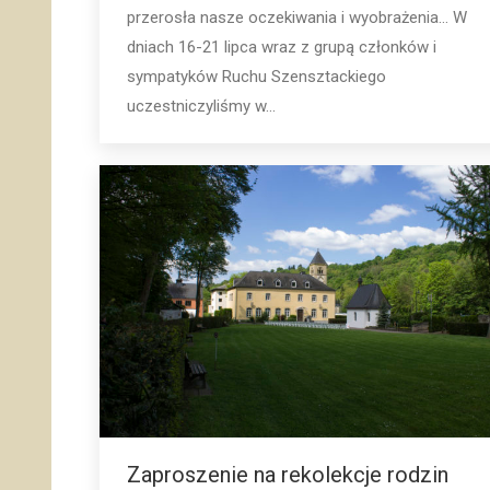
przerosła nasze oczekiwania i wyobrażenia… W
dniach 16-21 lipca wraz z grupą członków i
sympatyków Ruchu Szensztackiego
uczestniczyliśmy w...
Zaproszenie na rekolekcje rodzin