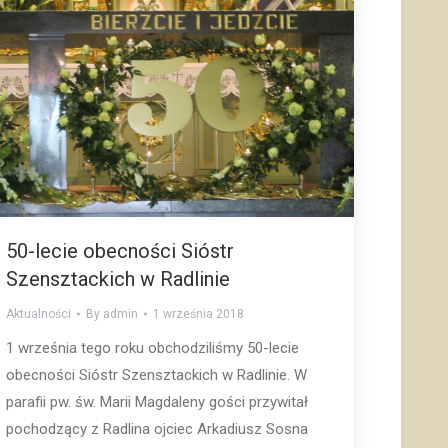
50-lecie obecności Sióstr
Szensztackich w Radlinie
Aktualności
By
admin
1 września 2018
1 września tego roku obchodziliśmy 50-lecie
obecności Sióstr Szensztackich w Radlinie. W
parafii pw. św. Marii Magdaleny gości przywitał
pochodzący z Radlina ojciec Arkadiusz Sosna