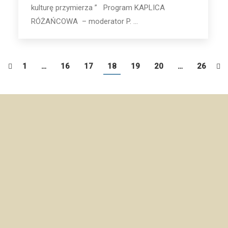
kulturę przymierza ” Program KAPLICA
RÓŻAŃCOWA – moderator P. ...
1
…
16
17
18
19
20
…
26