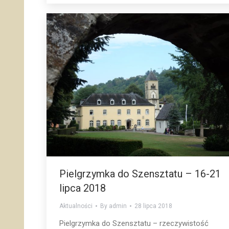
Pielgrzymka do Szensztatu – 16-21
lipca 2018
Aktualności
By
admin
28 lipca 2018
Pielgrzymka do Szensztatu – rzeczywistość