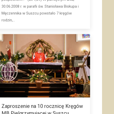
30.06.2008 r. w parafii św. Stanisława Biskupa i
Męczennika w Suszcu powstało 7 kręgów
rodzin,…
Zaproszenie na 10 rocznicę Kręgów
MB Pielgrzymującej w Suszcu