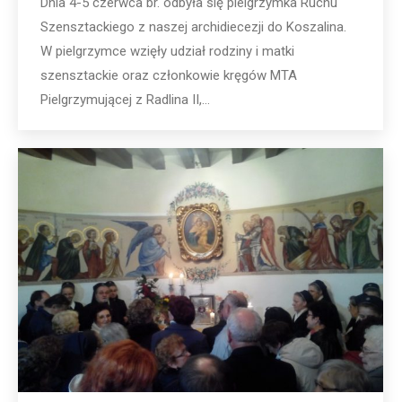
Dnia 4-5 czerwca br. odbyła się pielgrzymka Ruchu
Szensztackiego z naszej archidiecezji do Koszalina.
W pielgrzymce wzięły udział rodziny i matki
szensztackie oraz członkowie kręgów MTA
Pielgrzymującej z Radlina II,…