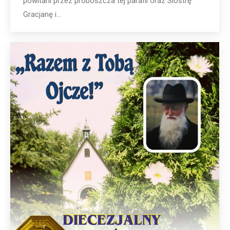
powitani przez proboszcza tej parafii oraz Siostrę
Gracjanę i…