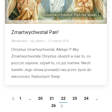
Zmartwychwstał Pan!
Aktualności
By
admin
27 marca 2016
Chrystus zmartwychwstał, Alleluja !!! Aby
Zmartwychwstały Chrystus obudził w nas to, co
jeszcze uśpione, ożywił to, co już martwe. Niech
światło Jego słowa prowadzi nas przez życie do
wieczności. Radosnych Świąt…
1
…
20
21
22
23
24
…
26