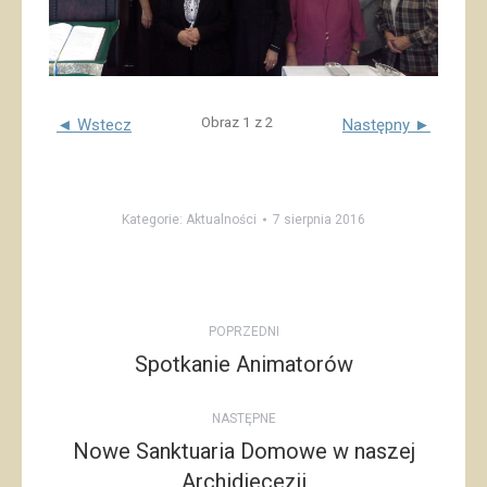
Obraz 1 z 2
◄ Wstecz
Następny ►
Kategorie:
Aktualności
7 sierpnia 2016
Post
POPRZEDNI
navigation
Spotkanie Animatorów
Poprzedni
post:
NASTĘPNE
Nowe Sanktuaria Domowe w naszej
Następny
Archidiecezji