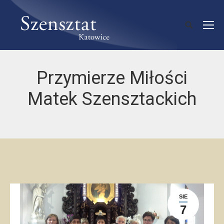
Przymierze Miłości
Matek Szensztackich
SIE
7