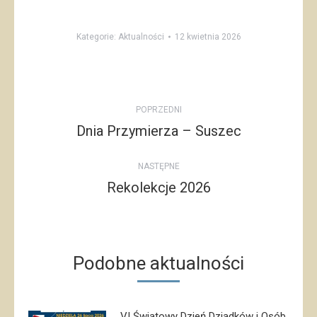
Kategorie:
Aktualności
12 kwietnia 2026
Post
POPRZEDNI
navigation
Dnia Przymierza – Suszec
Poprzedni
post:
NASTĘPNE
Rekolekcje 2026
Następny
post:
Podobne aktualności
VI Światowy Dzień Dziadków i Osób