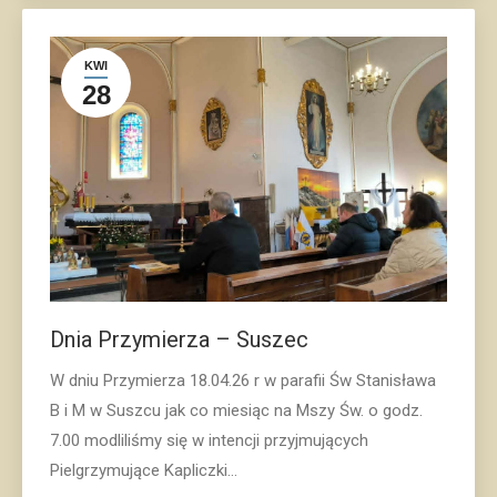
KWI
28
Dnia Przymierza – Suszec
W dniu Przymierza 18.04.26 r w parafii Św Stanisława
B i M w Suszcu jak co miesiąc na Mszy Św. o godz.
7.00 modliliśmy się w intencji przyjmujących
Pielgrzymujące Kapliczki…