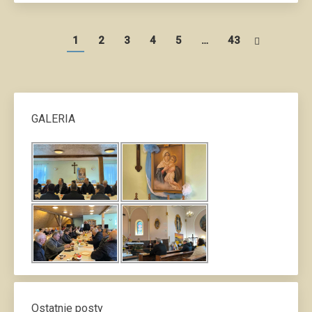
1
2
3
4
5
…
43
GALERIA
Ostatnie posty