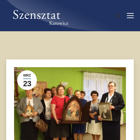
WRZ
23