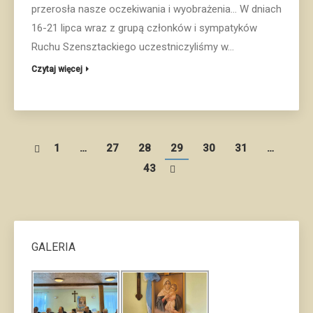
przerosła nasze oczekiwania i wyobrażenia… W dniach
16-21 lipca wraz z grupą członków i sympatyków
Ruchu Szensztackiego uczestniczyliśmy w...
Czytaj więcej
1
…
27
28
29
30
31
…
43
GALERIA