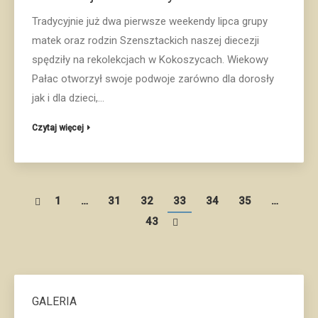
Tradycyjnie już dwa pierwsze weekendy lipca grupy
matek oraz rodzin Szensztackich naszej diecezji
spędziły na rekolekcjach w Kokoszycach. Wiekowy
Pałac otworzył swoje podwoje zarówno dla dorosły
jak i dla dzieci,…
Czytaj więcej
1
…
31
32
33
34
35
…
43
GALERIA