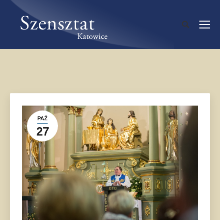
PAŹ
27