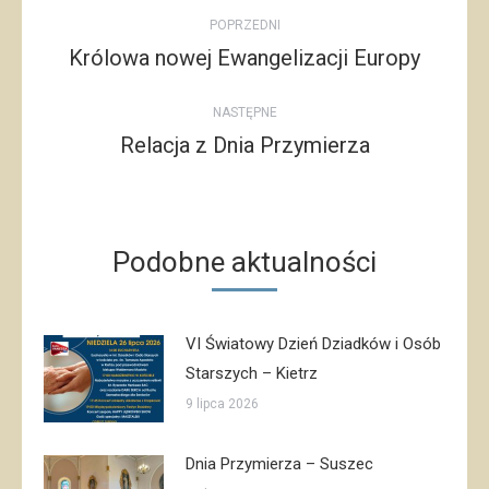
Post
POPRZEDNI
navigation
Królowa nowej Ewangelizacji Europy
Poprzedni
post:
NASTĘPNE
Relacja z Dnia Przymierza
Następny
post:
Podobne aktualności
VI Światowy Dzień Dziadków i Osób
Starszych – Kietrz
9 lipca 2026
Dnia Przymierza – Suszec