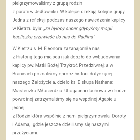
pielgrzymowaliśmy z grupą rodzin
z parafii w Jedłowniku. W kolejce czekają kolejne grupy.
Jedna z refleksji podczas naszego nawiedzenia kaplicy
w Kietrzu była: „
że byłoby super gdybyśmy mogli
kapliczkę przewieść do nas do Radlina”.
W Kietrzu s. M. Eleonora zazanajomiła nas
z Historią tego miejsca i jak doszło do wybudowania
kaplicy pw. Matki Bożej Trzykroć Przedziwnej; a w
Branicach poznaliśmy oprócz historii dotyczącej
naszego Założyciela, dzieło ks. Biskupa Nathana:
Miasteczko Miłosierdzia. Ubogaceni duchowo w drodze
powrotnej zatrzymaliśmy się na wspólnej Agapie u
jednej
z Rodzin która wspólnie z nami pielgrzymowala Doroty
i Adama, gdzie jeszcze dzieliliśmy się naszymi
przeżyciami.