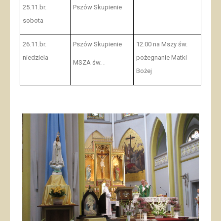
25.11.br.
Pszów Skupienie
sobota
26.11.br.
Pszów Skupienie
12.00 na Mszy św.
niedziela
pożegnanie Matki
MSZA św. .
Bożej