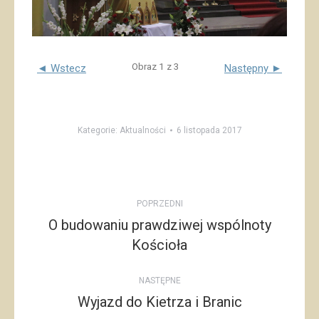
Obraz 1 z 3
◄ Wstecz
Następny ►
Kategorie:
Aktualności
6 listopada 2017
Post
POPRZEDNI
navigation
O budowaniu prawdziwej wspólnoty
Poprzedni
Kościoła
post:
NASTĘPNE
Wyjazd do Kietrza i Branic
Następny