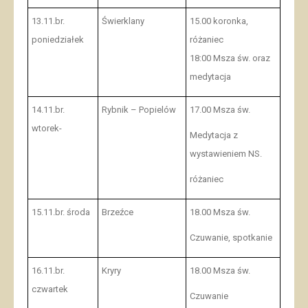
13.11.br.
Świerklany
15.00 koronka,
poniedziałek
różaniec
18:00 Msza św. oraz
medytacja
14.11.br.
Rybnik – Popielów
17.00 Msza św.
wtorek-
Medytacja z
wystawieniem NS.
różaniec
15.11.br. środa
Brzeźce
18.00 Msza św.
Czuwanie, spotkanie
16.11.br.
Kryry
18.00 Msza św.
czwartek
Czuwanie