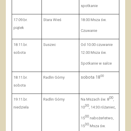
spotkanie
17.09.br.
Stara Wieś
18.00 Msza św.
piątek
Czuwanie
18.11.br.
Suszec
Od 10.00 czuwanie
sobota
12.00 Msza św.
Spotkanie w salce
00
sobota 18
18.11.br.
Radlin Górny
sobota
00
19.11.br.
Radlin Górny
Na Mszach św. 8
,
30
niedziela
10
, 14:30 różaniec,
00
15
nabożeństwo,
30
15
Msza św.