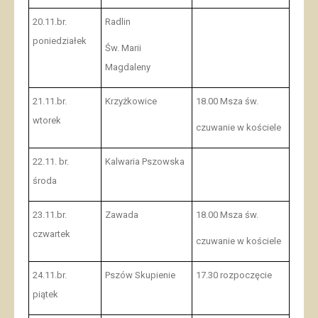
20.11.br.
Radlin
poniedziałek
Św. Marii
Magdaleny
21.11.br.
Krzyżkowice
18.00 Msza św.
wtorek
czuwanie w kościele
22.11. br.
Kalwaria Pszowska
środa
23.11.br.
Zawada
18.00 Msza św.
czwartek
czuwanie w kościele
24.11.br.
Pszów Skupienie
17.30 rozpoczęcie
piątek