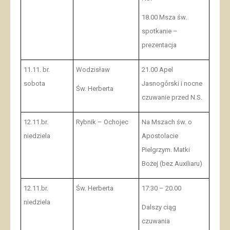
18.00 Msza św.
spotkanie –
prezentacja
11.11. br.
Wodzisław
21.00 Apel
sobota
Jasnogórski i nocne
Św. Herberta
czuwanie przed N.S.
12.11.br.
Rybnik – Ochojec
Na Mszach św. o
niedziela
Apostolacie
Pielgrzym. Matki
Bożej (
bez Auxiliaru)
12.11.br.
Św. Herberta
17:30 – 20.00
niedziela
Dalszy ciąg
czuwania