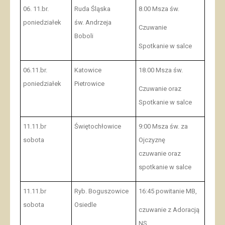
06. 11.br.
Ruda Śląska
8.00 Msza św.
poniedziałek
św. Andrzeja
Czuwanie
Boboli
Spotkanie w salce
06.11.br.
Katowice
18.00 Msza św.
poniedziałek
Pietrowice
Czuwanie oraz
Spotkanie w salce
11.11.br
Świętochłowice
9:00 Msza św. za
sobota
Ojczyznę
czuwanie oraz
spotkanie w salce
11.11.br
Ryb. Boguszowice
16:45 powitanie MB,
sobota
Osiedle
czuwanie z Adoracją
NS.