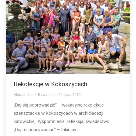
Rekolekcje w Kokoszycach
Aktualności
By
admin
29 lipca 2019
„Daj się poprowadzić” – wakacyjne rekolekcje
szensztackie w Kokoszycach w archidiecezji
katowickiej. Wspomnienie, refleksja, świadectwo…
„Daj mi poprowadzić” – takie by...