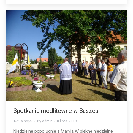
Spotkanie modlitewne w Suszcu
Aktualności
By
admin
8 lipca 2019
Niedzielne popołudnie z Maryją W piękne niedzielne