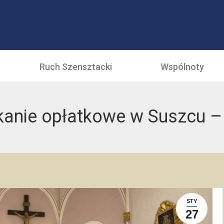
Ruch Szensztacki
Wspólnoty
kanie opłatkowe w Suszcu –
STY
27