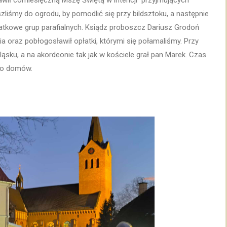
prawił comiesięczną Mszę Świętą w intencji przyjmujących
szliśmy do ogrodu, by pomodlić się przy bildsztoku, a następnie
łatkowe grup parafialnych. Ksiądz proboszcz Dariusz Grodoń
a oraz pobłogosławił opłatki, którymi się połamaliśmy. Przy
ąsku, a na akordeonie tak jak w kościele grał pan Marek. Czas
 do domów.