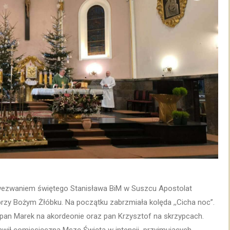
d wezwaniem świętego Stanisława BiM w Suszcu Apostolat
przy Bożym Żłóbku. Na początku zabrzmiała kolęda ,,Cicha noc”.
pan Marek na akordeonie oraz pan Krzysztof na skrzypcach.