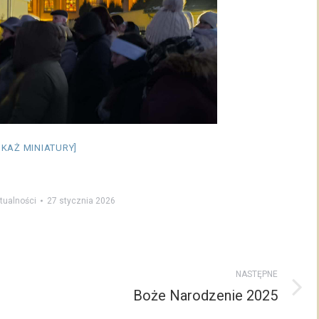
OKAŻ MINIATURY]
tualności
27 stycznia 2026
NASTĘPNE
Boże Narodzenie 2025
Następny
post: