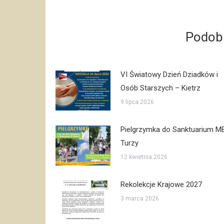
Podobn
VI Światowy Dzień Dziadków i
Osób Starszych – Kietrz
9 lipca 2026
Pielgrzymka do Sanktuarium M
Turzy
12 kwietnia 2026
Rekolekcje Krajowe 2027
3 marca 2026