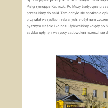
Było to piękne przeżycie. O 16.00 ksiądz Karol od
Pielgrzymujące Kapliczki. Po Mszy tradycyjnie prze
przeszliśmy do salki. Tam odbyło się spotkanie op
przywitał wszystkich zebranych, złożył nam życzeni
pysznym cieście i kołoczu śpiewaliśmy kolędy po Śl
szybko upłynął i wszyscy zadowoleni rozeszli się