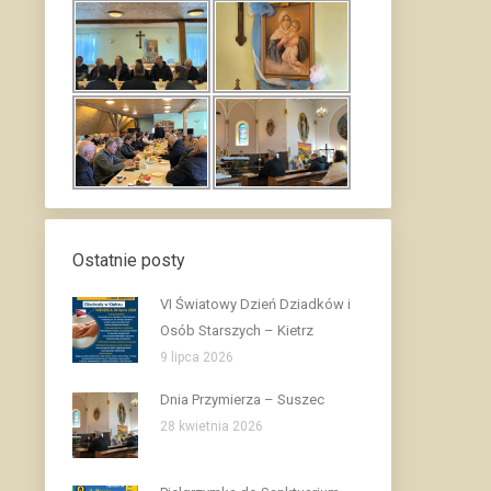
Ostatnie posty
VI Światowy Dzień Dziadków i
Osób Starszych – Kietrz
9 lipca 2026
Dnia Przymierza – Suszec
28 kwietnia 2026