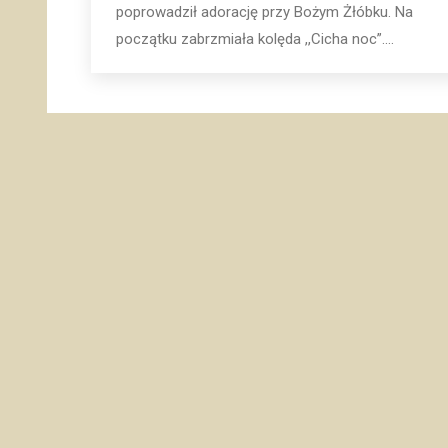
poprowadził adorację przy Bożym Żłóbku. Na
początku zabrzmiała kolęda ,,Cicha noc”.…
© Copyright 2013-2021 Szensztat Katowice