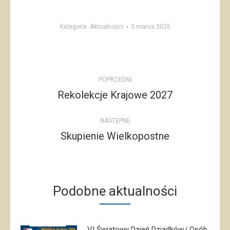
Kategorie:
Aktualności
3 marca 2026
Post
POPRZEDNI
navigation
Rekolekcje Krajowe 2027
Poprzedni
post:
NASTĘPNE
Skupienie Wielkopostne
Następny
post:
Podobne aktualności
VI Światowy Dzień Dziadków i Osób