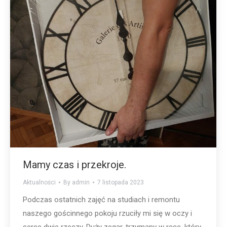
Mamy czas i przekroje.
Aktualności
By
admin
7 listopada 2023
Podczas ostatnich zajęć na studiach i remontu
naszego gościnnego pokoju rzuciły mi się w oczy i
serce dwie rzeczy. Duży zegar, trzymany w ręce, który