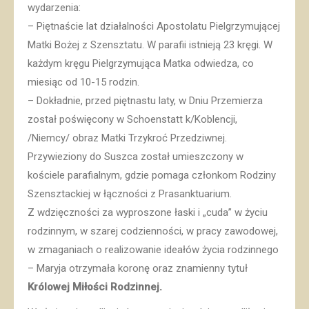
wydarzenia:
– Piętnaście lat działalności Apostolatu Pielgrzymującej
Matki Bożej z Szensztatu. W parafii istnieją 23 kręgi. W
każdym kręgu Pielgrzymująca Matka odwiedza, co
miesiąc od 10-15 rodzin.
– Dokładnie, przed piętnastu laty, w Dniu Przemierza
został poświęcony w Schoenstatt k/Koblencji,
/Niemcy/ obraz Matki Trzykroć Przedziwnej.
Przywieziony do Suszca został umieszczony w
kościele parafialnym, gdzie pomaga członkom Rodziny
Szensztackiej w łączności z Prasanktuarium.
Z wdzięczności za wyproszone łaski i „cuda” w życiu
rodzinnym, w szarej codzienności, w pracy zawodowej,
w zmaganiach o realizowanie ideałów życia rodzinnego
– Maryja otrzymała koronę oraz znamienny tytuł
Królowej Miłości Rodzinnej.