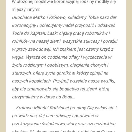
W ułożonej modlitwie koronacyjnej rodziny modliły się
między innymi:
Ukochana Matko i Królowo, składamy Tobie nasz dar
koronacyjny i obiecujemy nadal przynosić i oddawać
Tobie do Kapitału Łask: ciężką pracę robotników i
rolników na naszej ziemi, wszystkie sukcesy i porażki
w pracy zawodowej. Ich znakiem jest czarny krzyż z
węgla. Wyraża on codzienne ofiary i wyrzeczenia w
życiu rodzinnym i osobistym, cierpienia chorych i
starszych, ofiarę życia górników, którzy zginęli na
naszych kopalniach. Przyjmij wszelkie nasze wysiłki,
aby nie zmarnowało się bogactwo tej ziemi, którą
otrzymaliśmy w darze od Boga…
…
Królowo Miłości Rodzinnej prosimy Cię wsław się i
prowadź nas, daj nam odwagę i gorliwość w
przekazywaniu świadectwa wiary oraz szensztackich
ideałów. Wychowawczyni pokoleń, oddajemy Ci całą