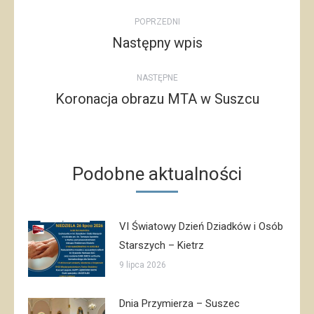
Post
POPRZEDNI
navigation
Następny wpis
Poprzedni
post:
NASTĘPNE
Koronacja obrazu MTA w Suszcu
Następny
post:
Podobne aktualności
VI Światowy Dzień Dziadków i Osób
Starszych – Kietrz
9 lipca 2026
Dnia Przymierza – Suszec