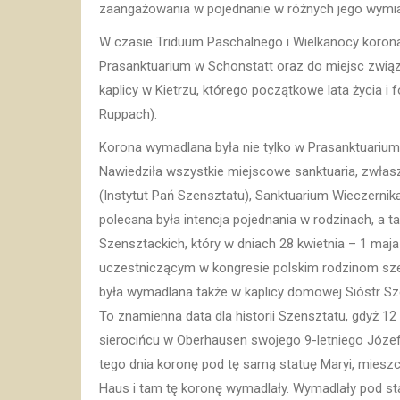
zaangażowania w pojednanie w różnych jego wymi
W czasie Triduum Paschalnego i Wielkanocy koron
Prasanktuarium w Schonstatt oraz do miejsc związ
kaplicy w Kietrzu, którego początkowe lata życia i 
Ruppach).
Korona wymadlana była nie tylko w Prasanktuarium, 
Nawiedziła wszystkie miejscowe sanktuaria, zwłasz
(Instytut Pań Szensztatu), Sanktuarium Wieczernik
polecana była intencja pojednania w rodzinach, a t
Szensztackich, który w dniach 28 kwietnia – 1 maja
uczestniczącym w kongresie polskim rodzinom sze
była wymadlana także w kaplicy domowej Sióstr Sze
To znamienna data dla historii Szensztatu, gdyż 1
sierocińcu w Oberhausen swojego 9-letniego Józefa
tego dnia koronę pod tę samą statuę Maryi, miesz
Haus i tam tę koronę wymadlały. Wymadlały pod sta