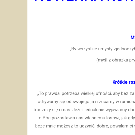
M
„By wszystkie umysły zjednoczył
(myśl z obrazka pr
Krótkie ro
„To prawda, potrzeba wielkiej ufności, aby bez z
odrywamy się od swojego ja i rzucamy w ramion
troszczy się o nas. Jeżeli jednak nie wyjawiamy ch
to Bóg pozostawia nas własnemu losowi, jak gdyb
beze mnie możesz to uczynić; dobre, powalam ci s