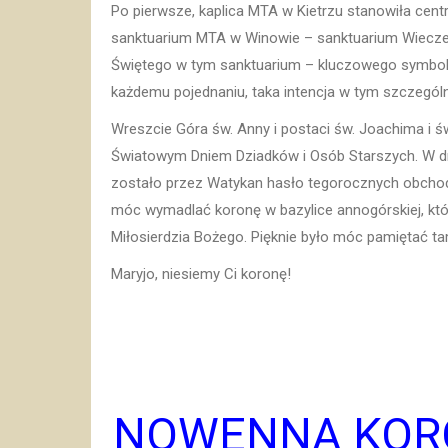
Po pierwsze, kaplica MTA w Kietrzu stanowiła ce
sanktuarium MTA w Winowie – sanktuarium Wieczer
Świętego w tym sanktuarium – kluczowego symbolu
każdemu pojednaniu, taka intencja w tym szczegól
Wreszcie Góra św. Anny i postaci św. Joachima i św
Światowym Dniem Dziadków i Osób Starszych. W d
zostało przez Watykan hasło tegorocznych obchodów
móc wymadlać koronę w bazylice annogórskiej, której
Miłosierdzia Bożego. Pięknie było móc pamiętać t
Maryjo, niesiemy Ci koronę!
NOWENNA KOR