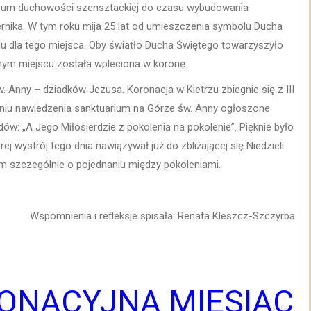
ntrum duchowości szensztackiej do czasu wybudowania
nika. W tym roku mija 25 lat od umieszczenia symbolu Ducha
 dla tego miejsca. Oby światło Ducha Świętego towarzyszyło
nym miejscu została wpleciona w koronę.
. Anny – dziadków Jezusa. Koronacja w Kietrzu zbiegnie się z III
niu nawiedzenia sanktuarium na Górze św. Anny ogłoszone
: „A Jego Miłosierdzie z pokolenia na pokolenie”. Pięknie było
 wystrój tego dnia nawiązywał już do zbliżającej się Niedzieli
am szczególnie o pojednaniu między pokoleniami.
Wspomnienia i refleksje spisała: Renata Kleszcz-Szczyrba
ONACYJNA MIESIĄC