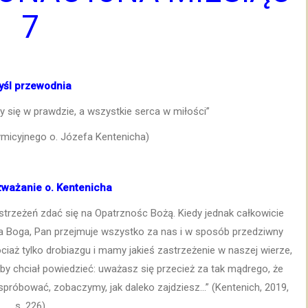
7
yśl przewodnia
y się w prawdzie, a wszystkie serca w miłości”
ymicyjnego o. Józefa Kentenicha)
zważanie o. Kentenicha
astrzeżeń zdać się na Opatrznośc Bożą. Kiedy jednak całkowicie
a Boga, Pan przejmuje wszystko za nas i w sposób przedziwny
ociaż tylko drobiazgu i mamy jakieś zastrzeżenie w naszej wierze,
y chciał powiedzieć: uważasz się przecież za tak mądrego, że
próbować, zobaczymy, jak daleko zajdziesz…” (Kentenich, 2019,
s. 226)