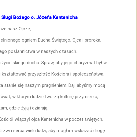
ę Sługi Bożego o. Józefa Kentenicha
oże nasz Ojcze,
ełnionego ogniem Ducha Świętego, Ojca i proroka,
ojego posłannictwa w naszych czasach.
łożycielskiego ducha. Spraw, aby jego charyzmat był w
 kształtować przyszłość Kościoła i społeczeństwa.
ta stanie się naszym pragnieniem. Daj, abyśmy mocą
wiat, w którym ludzie tworzą kulturę przymierza,
am, gdzie żyją i działają.
Kościół włączył ojca Kentenicha w poczet świętych.
 drzwi i serca wielu ludzi, aby mógł im wskazać drogę