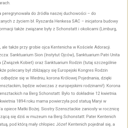
arach.
a peregrynowała do źródła naszej duchowości – do
anych z życiem bł. Ryszarda Henkesa SAC – inicjatora budowy
formacji także związane były z Schonstatt i okolicami (Limburg,
ale także przy grobie ojca Kentenicha w Kościele Adoracji.
cza: Sanktuarium Sion (Instytut Ojców), Sanktuarium Patri Unita
a (Związek Kobiet) oraz Sanktuarium Rodzin (tutaj szczególnie
akże polecany był zbliżający się Europejski Kongres Rodzin
 odbędzie się w Wiedniu; korona Królowej Pojednania, dzięki
nsztackim, będzie wówczas z europejskimi rodzinami!). Korona
nsztackich na Berg Schonstatt. Było to dokładnie 12 kwietnia.
2 kwietnia 1894 roku mama powierzyła pod statuą Maryi w
 opiece Matki Bożej. Siostry Szensztackie zaniosły w rocznicę
czącą się dziś w muzeum na Berg Schonstatt: Pater Kentenich
tuą, pod którą mały chłopiec Józef Kentenich pojednał się, a