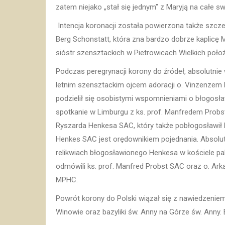
zatem niejako „stał się jednym” z Maryją na całe sw
Intencja koronacji została powierzona także szczegó
Berg Schonstatt, która zna bardzo dobrze kaplicę 
sióstr szensztackich w Pietrowicach Wielkich poło
Podczas peregrynacji korony do źródeł, absolutnie
letnim szensztackim ojcem adoracji o. Vinzenzem
podzielił się osobistymi wspomnieniami o błogosł
spotkanie w Limburgu z ks. prof. Manfredem Probs
Ryszarda Henkesa SAC, który także pobłogosławił ko
Henkes SAC jest orędownikiem pojednania. Absolu
relikwiach błogosławionego Henkesa w kościele pa
odmówili ks. prof. Manfred Probst SAC oraz o. Ark
MPHC.
Powrót korony do Polski wiązał się z nawiedzeni
Winowie oraz bazyliki św. Anny na Górze św. Anny