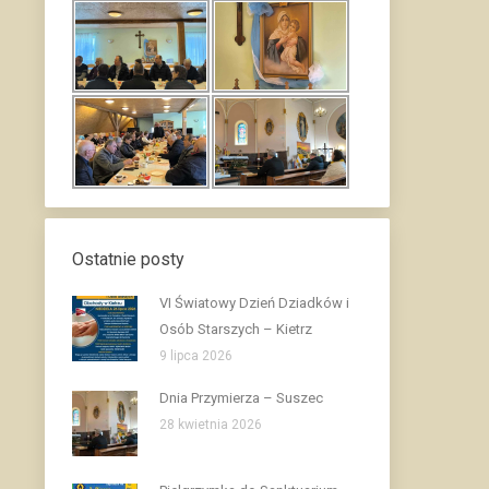
Ostatnie posty
VI Światowy Dzień Dziadków i
Osób Starszych – Kietrz
9 lipca 2026
Dnia Przymierza – Suszec
28 kwietnia 2026