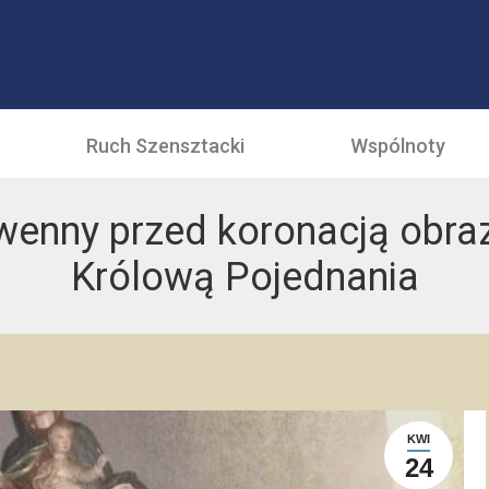
Ruch Szensztacki
Wspólnoty
enny przed koronacją obra
Królową Pojednania
KWI
24