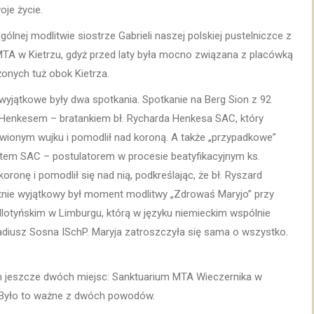
oje życie.
lnej modlitwie siostrze Gabrieli naszej polskiej pustelniczce z
MTA w Kietrzu, gdyż przed laty była mocno związana z placówką
żonych tuż obok Kietrza.
 wyjątkowe były dwa spotkania. Spotkanie na Berg Sion z 92
 Henkesem – bratankiem bł. Rycharda Henkesa SAC, który
awionym wujku i pomodlił nad koroną. A także „przypadkowe”
tem SAC – postulatorem w procesie beatyfikacyjnym ks.
ronę i pomodlił się nad nią, podkreślając, że bł. Ryszard
tnie wyjątkowy był moment modlitwy „Zdrowaś Maryjo” przy
llotyńskim w Limburgu, którą w języku niemieckim wspólnie
adiusz Sosna ISchP. Maryja zatroszczyła się sama o wszystko.
em jeszcze dwóch miejsc: Sanktuarium MTA Wieczernika w
. Było to ważne z dwóch powodów.