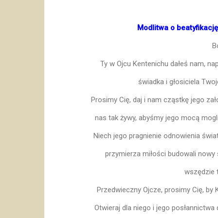
Modlitwa o beatyfikacj
B
Ty w Ojcu Kentenichu dałeś nam, nap
świadka i głosiciela Tw
Prosimy Cię, daj i nam cząstkę jego za
nas tak żywy, abyśmy jego mocą mogli
Niech jego pragnienie odnowienia świa
przymierza miłości budowali nowy ś
wszędzie t
Przedwieczny Ojcze, prosimy Cię, by 
Otwieraj dla niego i jego posłannictwa