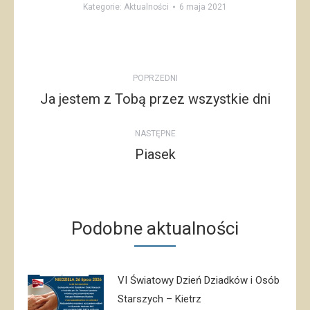
Kategorie:
Aktualności
6 maja 2021
Post
POPRZEDNI
navigation
Ja jestem z Tobą przez wszystkie dni
Poprzedni
post:
NASTĘPNE
Piasek
Następny
post:
Podobne aktualności
VI Światowy Dzień Dziadków i Osób
Starszych – Kietrz