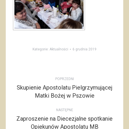
Kategorie:
Aktualności
6 grudnia 2019
Post
POPRZEDNI
navigation
Skupienie Apostolatu Pielgrzymującej
Poprzedni
Matki Bożej w Pszowie
post:
NASTĘPNE
Zaproszenie na Diecezjalne spotkanie
Opiekunów Apostolatu MB
Następny