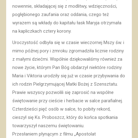
nowennie, składającej się z modlitwy, wdzięczności,
pogłębionego zaufania oraz oddania, czego też
wyrazem są wkłady do kapitału łask Maryja otrzymała
na kapliczkach cztery korony.
Uroczystość odbyła się w czasie wieczornej Mszy św. i
mimo późnej pory i zmroku zgromadziła licznie rodziny
z małymi dziećmi. Wspólnie dziękowaliśmy również za
nowe życie, którym Pan Bóg obdarzył niektóre rodziny.
Maria i Viktoria urodziły się już w czasie przybywania do
ich rodzin Pielgrzymującej Matki Bożej z Szensztatu.
Prawie wszyscy pozwolili się zaprosić na wspólne
świętowanie przy cieście i herbacie w salce parafialnej.
Czterdzieści pięć osób w salce, to pobity rekord,
cieszył się Ks. Proboszcz, który do końca spotkania
towarzyszył naszemu świętowaniu.
Przesłaniem płynącym z filmu „Apostolat