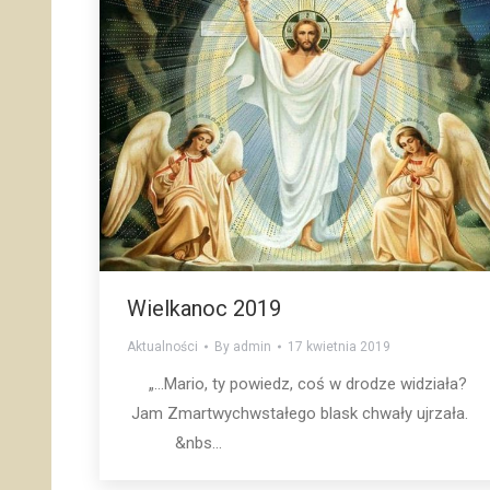
Wielkanoc 2019
Aktualności
By
admin
17 kwietnia 2019
„…Mario, ty powiedz, coś w drodze widziała?
Jam Zmartwychwstałego blask chwały ujrzała.
&nbs...