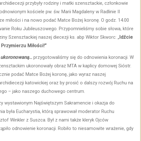
archidiecezji przybyły rodziny i matki szensztackie, członkowie
odnowionym kościele pw. św. Marii Magdaleny w Radlinie II
ze miłości i na nowo podać Matce Bożej koronę. O godz. 14.00
wanie Roku Jubileuszowego. Przypomnieliśmy sobie słowa, które
ny Szensztackiej naszej diecezji ks. abp Wiktor Skworc: „
Idźcie
 w Przymierzu Miłości!”
A ukoronowaną
…
przygotowaliśmy się do odnowienia koronacji. W
 Szensztackim ukoronowały obraz MTA w kaplicy domowej Sióstr.
znie podać Matce Bożej koronę, jako wyraz naszej
hidiecezji katowickiej oraz by prosić o dalszy rozwój Ruchu na
kiego – jako naszego duchowego centrum.
zy wystawionym Najświętszym Sakramencie i okazja do
ia była Eucharystia, którą sprawował moderator Ruchu
sztof Winkler z Suszca. Był z nami także kleryk Ojców
ąpiło odnowienie koronacji. Robiło to niesamowite wrażenie, gdy