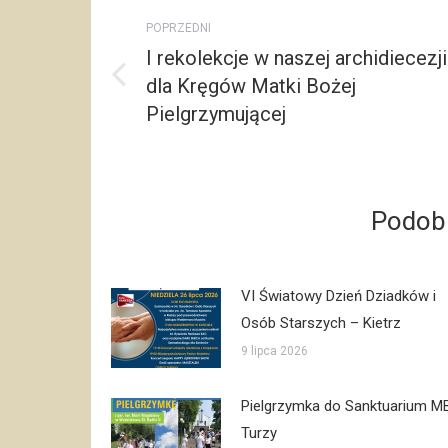
Post
POPRZEDNI
navigation
I rekolekcje w naszej archidiecezji
dla Kręgów Matki Bożej
Poprzedni
post:
Pielgrzymującej
Podobn
VI Światowy Dzień Dziadków i
Osób Starszych – Kietrz
9 lipca 2026
Pielgrzymka do Sanktuarium M
Turzy