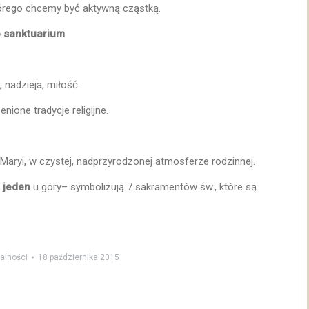
órego chcemy być aktywną cząstką.
o sanktuarium
, nadzieja, miłość.
nione tradycje religijne.
aryi, w czystej, nadprzyrodzonej atmosferze rodzinnej.
i
jeden
u góry– symbolizują 7 sakramentów św., które są
alności
18 października 2015