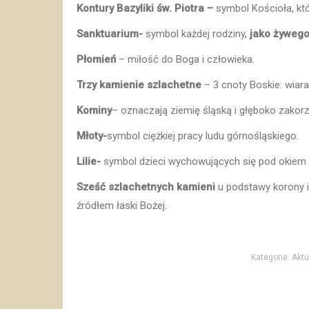
Kontury Bazyliki św. Piotra –
symbol Kościoła, kt
Sanktuarium-
symbol każdej rodziny,
jako żyweg
Płomień
– miłość do Boga i człowieka.
Trzy kamienie szlachetne
– 3 cnoty Boskie: wiara
Kominy
– oznaczają ziemię śląską i głęboko zakorze
Młoty-
symbol ciężkiej pracy ludu górnośląskiego.
Lilie-
symbol dzieci wychowujących się pod okiem M
Sześć szlachetnych kamieni
u podstawy korony 
źródłem łaski Bożej.
Kategorie:
Aktu