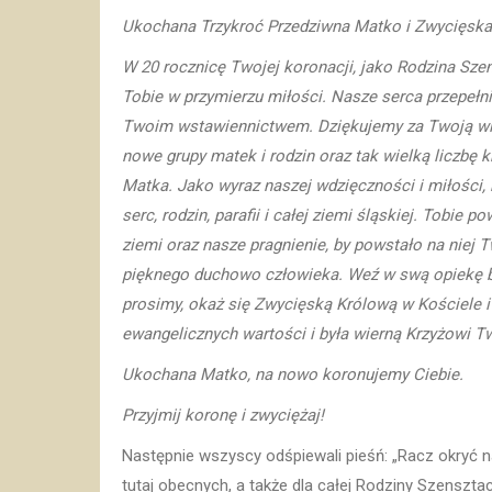
Ukochana Trzykroć Przedziwna Matko i Zwycięska 
W 20 rocznicę Twojej koronacji, jako Rodzina Sze
Tobie w przymierzu miłości. Nasze serca przepełni
Twoim wstawiennictwem. Dziękujemy za Twoją wier
nowe grupy matek i rodzin oraz tak wielką liczbę 
Matka. Jako wyraz naszej wdzięczności i miłości
serc, rodzin, parafii i całej ziemi śląskiej. Tobi
ziemi oraz nasze pragnienie, by powstało na niej
pięknego duchowo człowieka. Weź w swą opiekę bis
prosimy, okaż się Zwycięską Królową w Kościele i 
ewangelicznych wartości i była wierną Krzyżowi T
Ukochana Matko, na nowo koronujemy Ciebie.
Przyjmij koronę i zwyciężaj!
Następnie wszyscy odśpiewali pieśń: „Racz okryć n
tutaj obecnych, a także dla całej Rodziny Szenszt