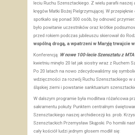
leciu Ruchu Szensztackiego. Z wielu parafii naszej 
kręgów Matki Bożej Pielgrzymującej. W przepięknie 
spotkało się ponad 300 osób, by odnowić przymier
było powitanie uczestników oraz krótkie podsumo
przed rokiem podczas jubileuszu skierował do Rodzi
wspólną drogą, a wpatrzeni w Maryję trwajcie
Konferencją:
W nowe 100-lecie Szensztatu z MT
kwietniu minęło 20 lat jak siostry wraz z Ruchem
Po 20 latach na nowo zdecydowaliśmy się symbolic
wdzięczności za rozwój Ruchu Szensztackiego w arc
śląskiej ziemi i powstanie sanktuarium szensztac
W dalszym programie była modlitwa różańcowa pr
sakramentu pokuty. Punktem centralnym świętowan
Szensztackiego naszej archidiecezji ks. prob. Krzy
Szensztackich Przemysław Skąpski. Po homilii nast
cały kościół ludzi jednym głosem modlił się: