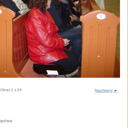
Obraz 2 z 39
Następny ►
ięstwa.