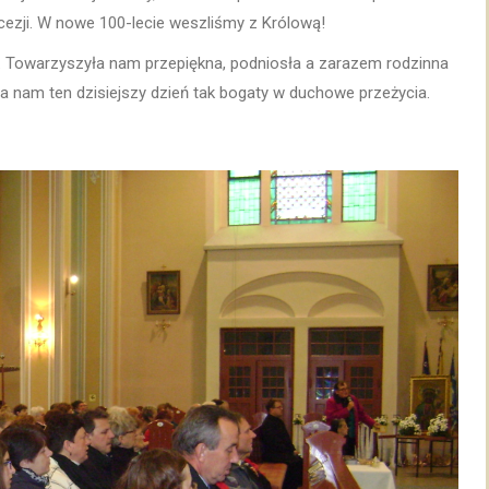
cezji. W nowe 100-lecie weszliśmy z Królową!
ę. Towarzyszyła nam przepiękna, podniosła a zarazem rodzinna
a nam ten dzisiejszy dzień tak bogaty w duchowe przeżycia.