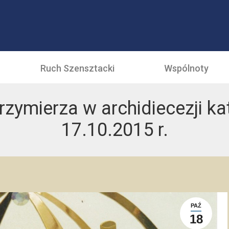
Ruch Szensztacki
Wspólnoty
zymierza w archidiecezji kat
17.10.2015 r.
PAŹ
18