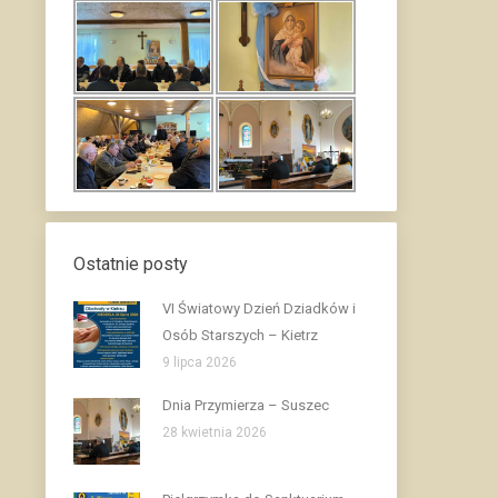
Ostatnie posty
VI Światowy Dzień Dziadków i
Osób Starszych – Kietrz
9 lipca 2026
Dnia Przymierza – Suszec
28 kwietnia 2026