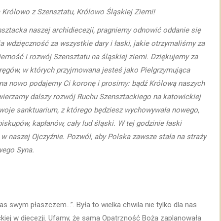
Królowo z Szensztatu, Królowo Śląskiej Ziemi!
nsztacka naszej archidiecezji, pragniemy odnowić oddanie się
a wdzięczność za wszystkie dary i łaski, jakie otrzymaliśmy za
ność i rozwój Szensztatu na śląskiej ziemi. Dziękujemy za
kręgów, w których przyjmowana jesteś jako Pielgrzymująca
, na nowo podajemy Ci koronę i prosimy: bądź Królową naszych
e powierzamy dalszy rozwój Ruchu Szensztackiego na katowickiej
 Twoje sanktuarium, z którego będziesz wychowywała nowego,
kupów, kapłanów, cały lud śląski. W tej godzinie łaski
w naszej Ojczyźnie. Pozwól, aby Polska zawsze stała na straży
wego Syna.
as swym płaszczem…”. Była to wielka chwila nie tylko dla nas
ackiej w diecezji. Ufamy, że sama Opatrzność Boża zaplanowała