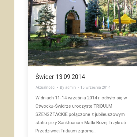
Świder 13.09.2014
Aktualności
By
admin
15 września 2014
W dniach 11-14 września 2014 r. odbyło się w
Otwocku-Świdrze uroczyste TRIDUUM
SZENSZTACKIE połączone z jubileuszowym
statio przy Sanktuarium Matki Bożej Trzykroć
Przedziwnej.Triduum zgroma...