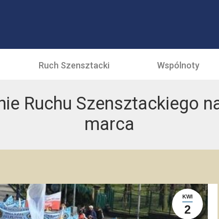
Ruch Szensztacki
Wspólnoty
ie Ruchu Szensztackiego na
marca
KWI
2