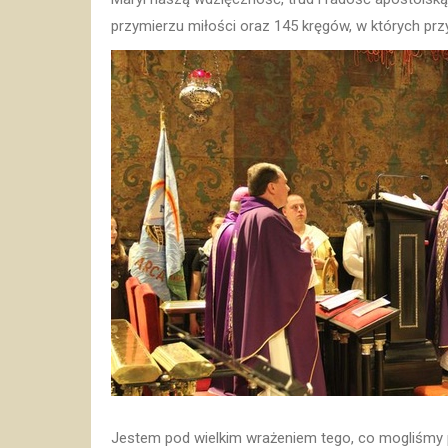
przymierzu miłości oraz 145 kręgów, w których prz
Jestem pod wielkim wrażeniem tego, co mogliśmy p