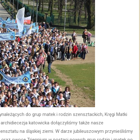
ynależących do grup matek i rodzin szensztackich, Kręgi Matki
 archidiecezja katowicka dołączyliśmy także nasze
ensztatu na śląskiej ziemi. W darze jubileuszowym przynieśliśmy
ą oraz owoce Triennium w postaci nowych grup rodzin i matek po