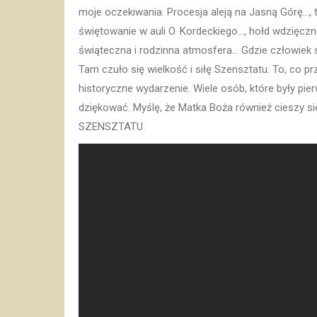
moje oczekiwania. Procesja aleją na Jasną Górę…, 
świętowanie w auli O. Kordeckiego…, hołd wdzięczn
świąteczna i rodzinna atmosfera… Gdzie człowiek si
Tam czuło się wielkość i siłę Szensztatu. To, co p
historyczne wydarzenie. Wiele osób, które były pi
dziękować. Myślę, że Matka Boża również cieszy s
SZENSZTATU.