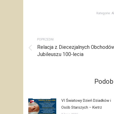
Kategorie:
A
Post
POPRZEDNI
navigation
Relacja z Diecezjalnych Obchodó
Poprzedni
Jubileuszu 100-lecia
post:
Podobn
VI Światowy Dzień Dziadków i
Osób Starszych – Kietrz