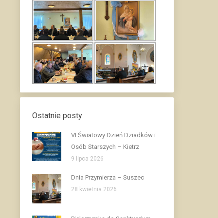
Ostatnie posty
VI Światowy Dzień Dziadków i
Osób Starszych – Kietrz
9 lipca 2026
Dnia Przymierza – Suszec
28 kwietnia 2026