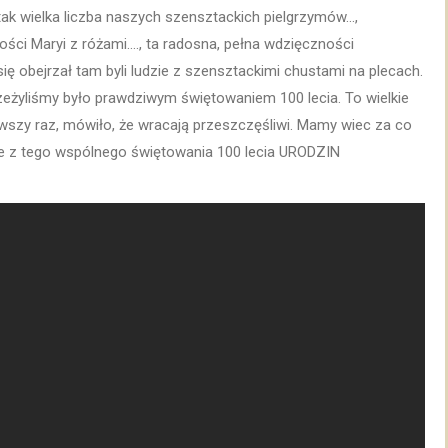
tak wielka liczba naszych szensztackich pielgrzymów…,
ości Maryi z różami…., ta radosna, pełna wdzięczności
ę obejrzał tam byli ludzie z szensztackimi chustami na plecach.
rzeżyliśmy było prawdziwym świętowaniem 100 lecia. To wielkie
erwszy raz, mówiło, że wracają przeszczęśliwi. Mamy wiec za co
ie z tego wspólnego świętowania 100 lecia URODZIN