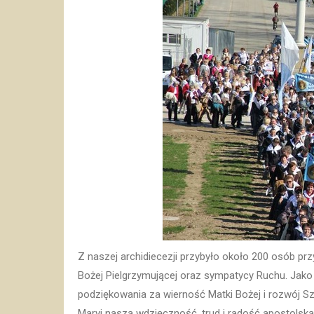
Z naszej archidiecezji przybyło około 200 osób prz
Bożej Pielgrzymującej oraz sympatycy Ruchu. Jako
podziękowania za wierność Matki Bożej i rozwój Sz
Maryi naszą wdzięczność, trud i radość apostolsk