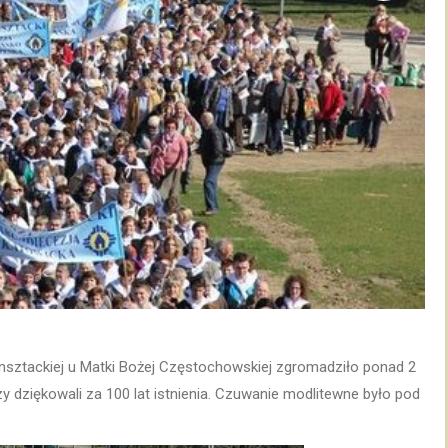
nsztackiej u Matki Bożej Częstochowskiej zgromadziło ponad 2
zy dziękowali za 100 lat istnienia. Czuwanie modlitewne było pod